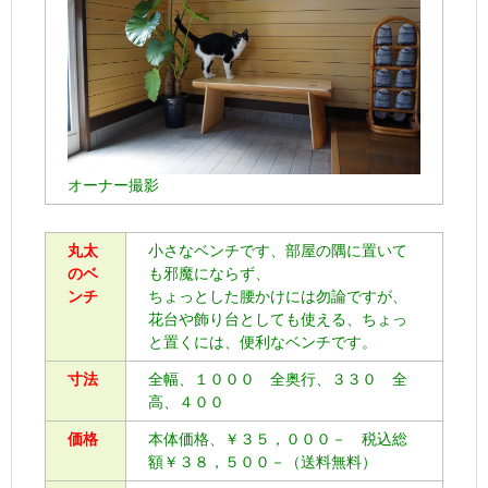
オーナー撮影
丸太
小さなベンチです、部屋の隅に置いて
のベ
も邪魔にならず、
ンチ
ちょっとした腰かけには勿論ですが、
花台や飾り台としても使える、ちょっ
と置くには、便利なベンチです。
寸法
全幅、１０００ 全奥行、３３０ 全
高、４００
価格
本体価格、￥３５，０００－ 税込総
額￥３８，５００－（送料無料）