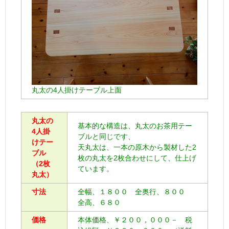
丸太の4人掛けテーブル上面
丸太の
基本的な構造は、丸太のお茶用テー
4人掛
ブルと同じです、
けテー
天丸太は、一本の原木から製材した2
ブル
枚の丸太を2枚合わせにして、仕上げ
（2枚
ています。
丸太）
寸法
全幅、１８００ 全奥行、８００
全高、６８０
価格
本体価格、￥２００，０００－ 税