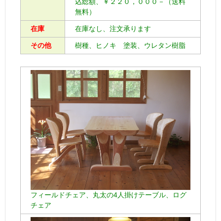
込総額、￥２２０，０００－（送料
無料）
在庫
在庫なし、注文承ります
その他
樹種、ヒノキ 塗装、ウレタン樹脂
フィールドチェア、丸太の4人掛けテーブル、ログ
チェア