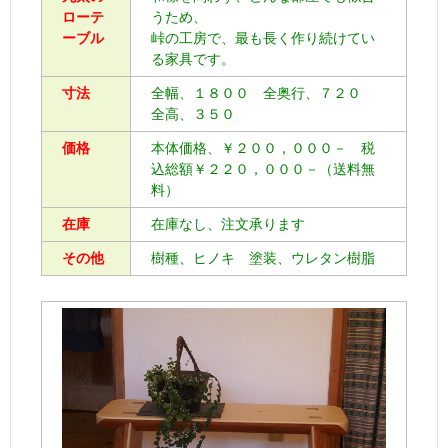
ローテ
うため、
ーブル
峠の工房で、最も長く作り続けてい
る家具です。
寸法
全幅、１８００ 全奥行、７２０
全高、３５０
価格
本体価格、￥２００，０００－ 税
込総額￥２２０，０００－（送料無
料）
在庫
在庫なし、注文承ります
その他
樹種、ヒノキ 塗装、ウレタン樹脂