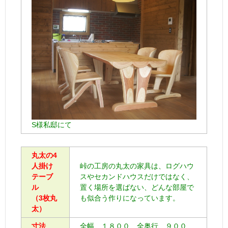
S様私邸にて
丸太の4
人掛け
峠の工房の丸太の家具は、ログハウ
テーブ
スやセカンドハウスだけではなく、
ル
置く場所を選ばない、どんな部屋で
（3枚丸
も似合う作りになっています。
太）
寸法
全幅、１８００ 全奥行、９００