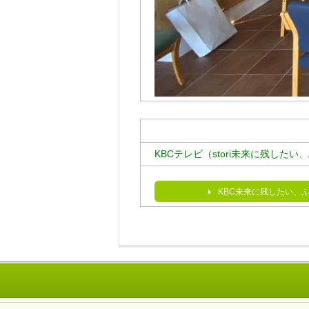
KBCテレビ（stori未来に残し
KBC未来に残したい、